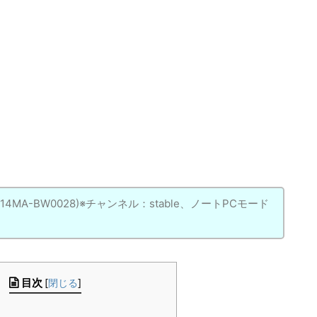
MA(C214MA-BW0028)※チャンネル：stable、ノートPCモード
目次
[
閉じる
]