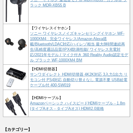
ラック MDR-XB55 B
【ワイヤレスイヤホン】
ソニー ワイヤレスノイズキャンセリングイヤホン WF-
1000XM4 : 完全ワイヤレス/Amazon Alexa搭
載/Bluetooth/LDAC対応/ハイレゾ相当 最大8時間連続再
生/高精度通話品質/IPX4防滴性能/ ワイヤレス充電対
応/2021年モデル / マイク付き 360 Reality Audio認定モデ
ル ブラック WF-1000XM4 BM
【HDMI切替器】
サンワダイレクト HDMI切替器 4K2K対応 3入力1出力 リ
モコン付 PS4対応 自動切り替えなし 電源不要 USB給電
ケーブル付 400-SW019
【HDMIケーブル】
Amazonベーシック ハイスピードHDMIケーブル - 1.8m
(タイプAオス - タイプAオス) HDMI2.0規格
【カテゴリー】