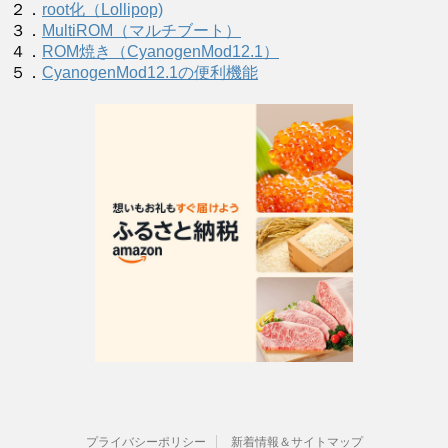
２．
root化（Lollipop)
３．
MultiROM（マルチブート）
４．
ROM焼き（CyanogenMod12.1）
５．
CyanogenMod12.1の便利機能
プライバシーポリシー
新着情報＆サイトマップ