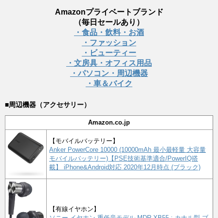
Amazonプライベートブランド
（毎日セールあり）
・食品・飲料・お酒
・ファッション
・ビューティー
・文房具・オフィス用品
・パソコン・周辺機器
・車＆バイク
■周辺機器（アクセサリー）
Amazon.co.jp
【モバイルバッテリー】
Anker PowerCore 10000 (10000mAh 最小最軽量 大容量
モバイルバッテリー)【PSE技術基準適合/PowerIQ搭
載】 iPhone&Android対応 2020年12月時点 (ブラック)
【有線イヤホン】
ソニー イヤホン 重低音モデル MDR-XB55 : カナル型 ブ