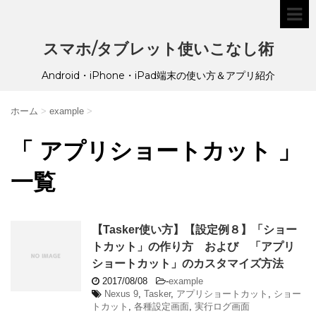
スマホ/タブレット使いこなし術
Android・iPhone・iPad端末の使い方＆アプリ紹介
ホーム
>
example
>
「 アプリショートカット 」
一覧
【Tasker使い方】【設定例８】「ショー
トカット」の作り方 および 「アプリ
ショートカット」のカスタマイズ方法
2017/08/08
-
example
Nexus 9
,
Tasker
,
アプリショートカット
,
ショー
トカット
,
各種設定画面
,
実行ログ画面