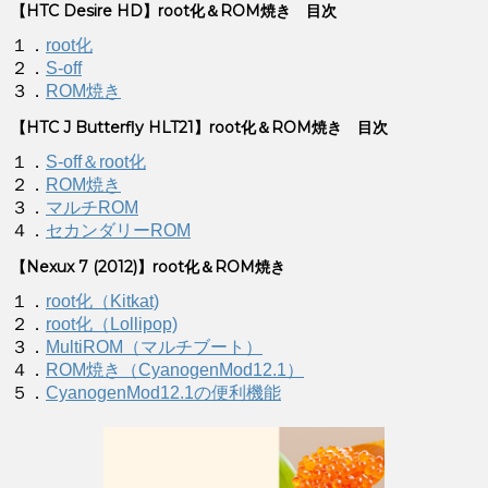
【HTC Desire HD】root化＆ROM焼き 目次
１．
root化
２．
S-off
３．
ROM焼き
【HTC J Butterfly HLT21】root化＆ROM焼き 目次
１．
S-off＆root化
２．
ROM焼き
３．
マルチROM
４．
セカンダリーROM
【Nexux 7 (2012)】root化＆ROM焼き
１．
root化（Kitkat)
２．
root化（Lollipop)
３．
MultiROM（マルチブート）
４．
ROM焼き（CyanogenMod12.1）
５．
CyanogenMod12.1の便利機能