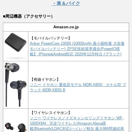
・車＆バイク
■周辺機器（アクセサリー）
Amazon.co.jp
【モバイルバッテリー】
Anker PowerCore 10000 (10000mAh 最小最軽量 大容量
モバイルバッテリー)【PSE技術基準適合/PowerIQ搭
載】 iPhone&Android対応 2020年12月時点 (ブラック)
【有線イヤホン】
ソニー イヤホン 重低音モデル MDR-XB55 : カナル型 ブ
ラック MDR-XB55 B
【ワイヤレスイヤホン】
ソニー ワイヤレスノイズキャンセリングイヤホン WF-
1000XM4 : 完全ワイヤレス/Amazon Alexa搭
載/Bluetooth/LDAC対応/ハイレゾ相当 最大8時間連続再