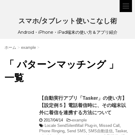
スマホ/タブレット使いこなし術
Android・iPhone・iPad端末の使い方＆アプリ紹介
ホーム
>
example
>
「 パターンマッチング 」
一覧
【自動実行アプリ「Tasker」の使い方】
【設定例５】電話着信時に、その端末以
外に着信を連携する方法について
2017/04/14
-
example
Locale SendSilentMail Plug-in
,
Missed Call
,
Phone Ringing
,
Send SMS
,
SMS自動送信
,
Tasker
,