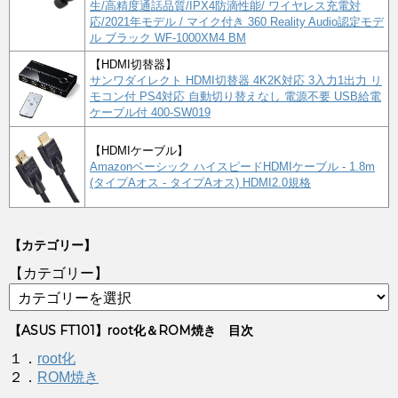
生/高精度通話品質/IPX4防滴性能/ ワイヤレス充電対
応/2021年モデル / マイク付き 360 Reality Audio認定モデ
ル ブラック WF-1000XM4 BM
【HDMI切替器】
サンワダイレクト HDMI切替器 4K2K対応 3入力1出力 リ
モコン付 PS4対応 自動切り替えなし 電源不要 USB給電
ケーブル付 400-SW019
【HDMIケーブル】
Amazonベーシック ハイスピードHDMIケーブル - 1.8m
(タイプAオス - タイプAオス) HDMI2.0規格
【カテゴリー】
【カテゴリー】
【ASUS FT101】root化＆ROM焼き 目次
１．
root化
２．
ROM焼き