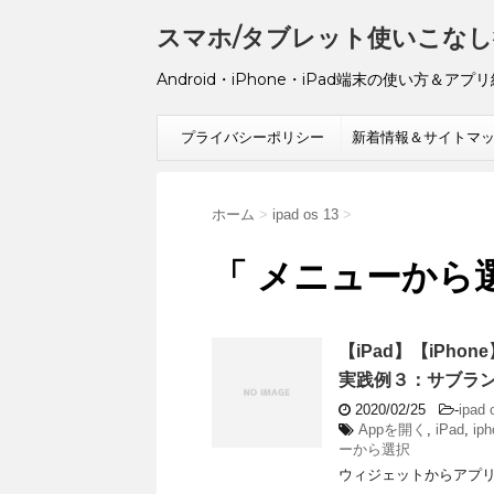
スマホ/タブレット使いこなし
Android・iPhone・iPad端末の使い方＆アプ
プライバシーポリシー
新着情報＆サイトマ
ホーム
>
ipad os 13
>
「 メニューから選
【iPad】【iP
実践例３：サブラ
2020/02/25
-
ipad 
Appを開く
,
iPad
,
iph
ーから選択
ウィジェットからアプ