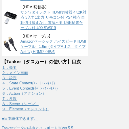
【HDMI切替器】
サンワダイレクト HDMI切替器 4K2K対
応 3入力1出力 リモコン付 PS4対応 自
動切り替えなし 電源不要 USB給電ケ
ーブル付 400-SW019
【HDMIケーブル】
Amazonベーシック ハイスピードHDMI
ケーブル - 1.8m (タイプAオス - タイプ
Aオス) HDMI2.0規格
【Tasker（タスカー）の使い方】目次
１．概要
２．メイン画面
３．設定
４．State Context(ｽﾃｰﾄｺﾝﾃｷｽﾄ)
５．Event Context(ｲﾍﾞﾝﾄｺﾝﾃｷｽﾄ)
６．Action（アクション）
７．変数
８．Scene（シーン）
９．Element（エレメント）
■日本語化できます。
Taskerデータの共有とインポート※Ver.5.5