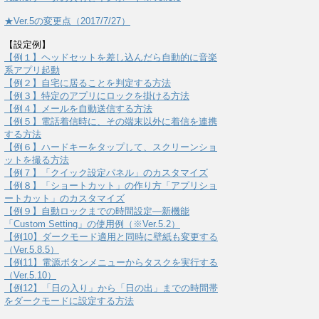
★Ver.5の変更点（2017/7/27）
【設定例】
【例１】ヘッドセットを差し込んだら自動的に音楽
系アプリ起動
【例２】自宅に居ることを判定する方法
【例３】特定のアプリにロックを掛ける方法
【例４】メールを自動送信する方法
【例５】電話着信時に、その端末以外に着信を連携
する方法
【例６】ハードキーをタップして、スクリーンショ
ットを撮る方法
【例７】「クイック設定パネル」のカスタマイズ
【例８】「ショートカット」の作り方「アプリショ
ートカット」のカスタマイズ
【例９】自動ロックまでの時間設定―新機能
「Custom Setting」の使用例（※Ver.5.2）
【例10】ダークモード適用と同時に壁紙も変更する
（Ver.5.8.5）
【例11】電源ボタンメニューからタスクを実行する
（Ver.5.10）
【例12】「日の入り」から「日の出」までの時間帯
をダークモードに設定する方法