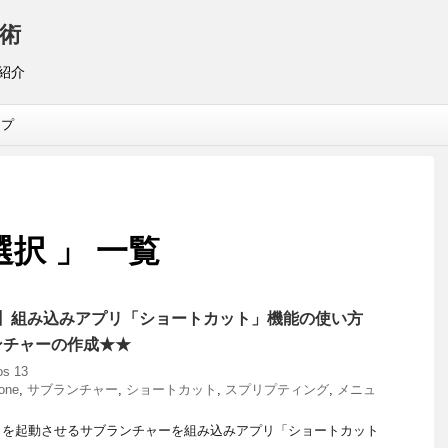
術
リ紹介
ップ
択 」 一覧
hone】組み込みアプリ「ショートカット」機能の使い方
ンチャーの作成★★
os 13
one
,
サブランチャー
,
ショートカット
,
スプリプティング
,
メニュ
リを起動させるサブランチャーを組み込みアプリ「ショートカット