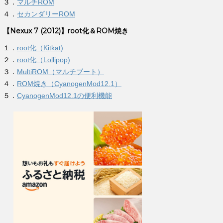
３．
マルチROM
４．
セカンダリーROM
【Nexux 7 (2012)】root化＆ROM焼き
１．
root化（Kitkat)
２．
root化（Lollipop)
３．
MultiROM（マルチブート）
４．
ROM焼き（CyanogenMod12.1）
５．
CyanogenMod12.1の便利機能