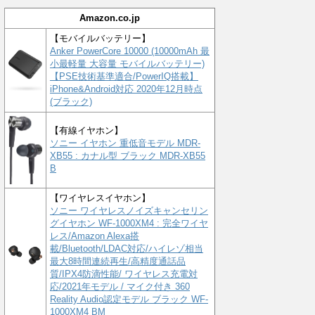
Amazon.co.jp
【モバイルバッテリー】
Anker PowerCore 10000 (10000mAh 最
小最軽量 大容量 モバイルバッテリー)
【PSE技術基準適合/PowerIQ搭載】
iPhone&Android対応 2020年12月時点
(ブラック)
【有線イヤホン】
ソニー イヤホン 重低音モデル MDR-
XB55 : カナル型 ブラック MDR-XB55
B
【ワイヤレスイヤホン】
ソニー ワイヤレスノイズキャンセリン
グイヤホン WF-1000XM4 : 完全ワイヤ
レス/Amazon Alexa搭
載/Bluetooth/LDAC対応/ハイレゾ相当
最大8時間連続再生/高精度通話品
質/IPX4防滴性能/ ワイヤレス充電対
応/2021年モデル / マイク付き 360
Reality Audio認定モデル ブラック WF-
1000XM4 BM