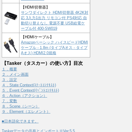
【HDMI切替器】
サンワダイレクト HDMI切替器 4K2K対
応 3入力1出力 リモコン付 PS4対応 自
動切り替えなし 電源不要 USB給電ケ
ーブル付 400-SW019
【HDMIケーブル】
Amazonベーシック ハイスピードHDMI
ケーブル - 1.8m (タイプAオス - タイプ
Aオス) HDMI2.0規格
【Tasker（タスカー）の使い方】目次
１．概要
２．メイン画面
３．設定
４．State Context(ｽﾃｰﾄｺﾝﾃｷｽﾄ)
５．Event Context(ｲﾍﾞﾝﾄｺﾝﾃｷｽﾄ)
６．Action（アクション）
７．変数
８．Scene（シーン）
９．Element（エレメント）
■日本語化できます。
Taskerデータの共有とインポート※Ver.5.5