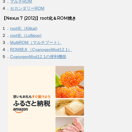
３．
マルチROM
４．
セカンダリーROM
【Nexux 7 (2012)】root化＆ROM焼き
１．
root化（Kitkat)
２．
root化（Lollipop)
３．
MultiROM（マルチブート）
４．
ROM焼き（CyanogenMod12.1）
５．
CyanogenMod12.1の便利機能