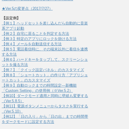
★Ver.5の変更点（2017/7/27）
【設定例】
【例１】ヘッドセットを差し込んだら自動的に音楽
系アプリ起動
【例２】自宅に居ることを判定する方法
【例３】特定のアプリにロックを掛ける方法
【例４】メールを自動送信する方法
【例５】電話着信時に、その端末以外に着信を連携
する方法
【例６】ハードキーをタップして、スクリーンショ
ットを撮る方法
【例７】「クイック設定パネル」のカスタマイズ
【例８】「ショートカット」の作り方「アプリショ
ートカット」のカスタマイズ
【例９】自動ロックまでの時間設定―新機能
「Custom Setting」の使用例（※Ver.5.2）
【例10】ダークモード適用と同時に壁紙も変更する
（Ver.5.8.5）
【例11】電源ボタンメニューからタスクを実行する
（Ver.5.10）
【例12】「日の入り」から「日の出」までの時間帯
をダークモードに設定する方法