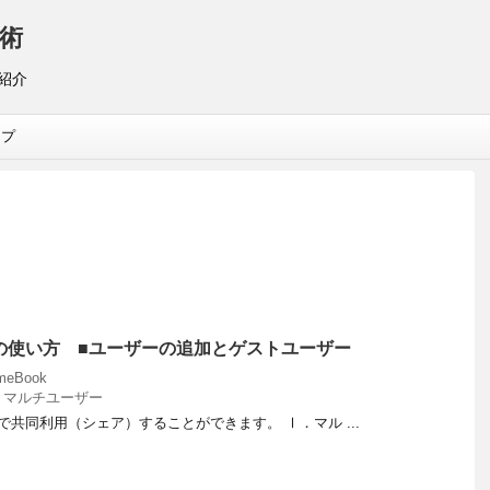
術
リ紹介
ップ
k】の使い方 ■ユーザーの追加とゲストユーザー
meBook
,
マルチユーザー
数人で共同利用（シェア）することができます。 Ⅰ．マル ...