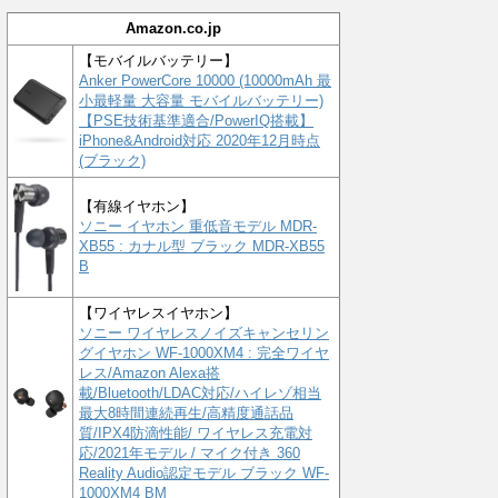
Amazon.co.jp
【モバイルバッテリー】
Anker PowerCore 10000 (10000mAh 最
小最軽量 大容量 モバイルバッテリー)
【PSE技術基準適合/PowerIQ搭載】
iPhone&Android対応 2020年12月時点
(ブラック)
【有線イヤホン】
ソニー イヤホン 重低音モデル MDR-
XB55 : カナル型 ブラック MDR-XB55
B
【ワイヤレスイヤホン】
ソニー ワイヤレスノイズキャンセリン
グイヤホン WF-1000XM4 : 完全ワイヤ
レス/Amazon Alexa搭
載/Bluetooth/LDAC対応/ハイレゾ相当
最大8時間連続再生/高精度通話品
質/IPX4防滴性能/ ワイヤレス充電対
応/2021年モデル / マイク付き 360
Reality Audio認定モデル ブラック WF-
1000XM4 BM