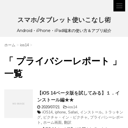
スマホ/タブレット使いこなし術
Android・iPhone・iPad端末の使い方＆アプリ紹介
ホーム
>
ios14
>
「 プライバシーレポート 」
一覧
【iOS 14ベータ版を試してみる】１．イ
ンストール編★★
2020/07/21
-
ios14
iOS14
,
iphone
,
Safari
,
インストール
,
トラッキン
グ
,
ピクチャ・イン・ピクチャ
,
プライバシーレポー
ト
,
ホーム画面
,
翻訳