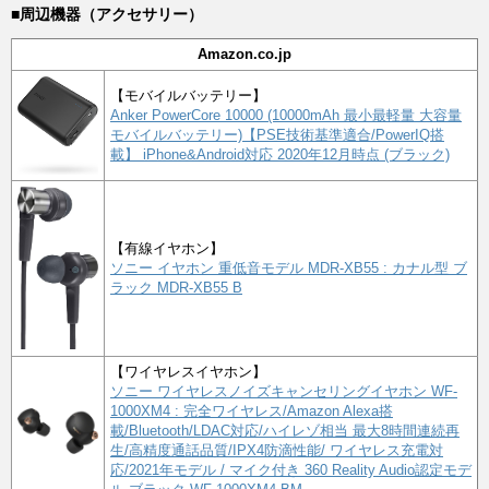
■周辺機器（アクセサリー）
Amazon.co.jp
【モバイルバッテリー】
Anker PowerCore 10000 (10000mAh 最小最軽量 大容量
モバイルバッテリー)【PSE技術基準適合/PowerIQ搭
載】 iPhone&Android対応 2020年12月時点 (ブラック)
【有線イヤホン】
ソニー イヤホン 重低音モデル MDR-XB55 : カナル型 ブ
ラック MDR-XB55 B
【ワイヤレスイヤホン】
ソニー ワイヤレスノイズキャンセリングイヤホン WF-
1000XM4 : 完全ワイヤレス/Amazon Alexa搭
載/Bluetooth/LDAC対応/ハイレゾ相当 最大8時間連続再
生/高精度通話品質/IPX4防滴性能/ ワイヤレス充電対
応/2021年モデル / マイク付き 360 Reality Audio認定モデ