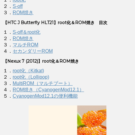
２．
S-off
３．
ROM焼き
【HTC J Butterfly HLT21】root化＆ROM焼き 目次
１．
S-off＆root化
２．
ROM焼き
３．
マルチROM
４．
セカンダリーROM
【Nexux 7 (2012)】root化＆ROM焼き
１．
root化（Kitkat)
２．
root化（Lollipop)
３．
MultiROM（マルチブート）
４．
ROM焼き（CyanogenMod12.1）
５．
CyanogenMod12.1の便利機能