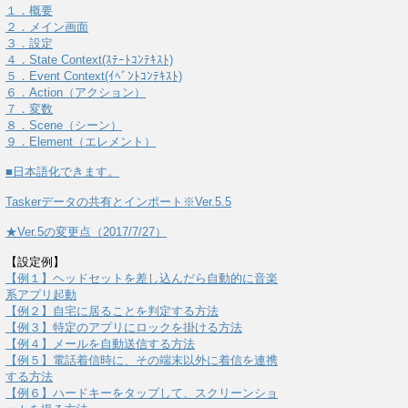
１．概要
２．メイン画面
３．設定
４．State Context(ｽﾃｰﾄｺﾝﾃｷｽﾄ)
５．Event Context(ｲﾍﾞﾝﾄｺﾝﾃｷｽﾄ)
６．Action（アクション）
７．変数
８．Scene（シーン）
９．Element（エレメント）
■日本語化できます。
Taskerデータの共有とインポート※Ver.5.5
★Ver.5の変更点（2017/7/27）
【設定例】
【例１】ヘッドセットを差し込んだら自動的に音楽
系アプリ起動
【例２】自宅に居ることを判定する方法
【例３】特定のアプリにロックを掛ける方法
【例４】メールを自動送信する方法
【例５】電話着信時に、その端末以外に着信を連携
する方法
【例６】ハードキーをタップして、スクリーンショ