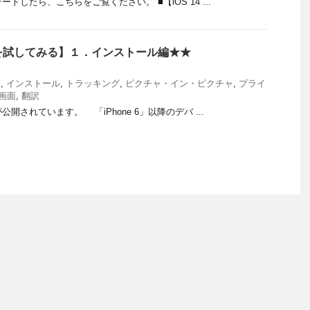
デートしたら、こちらをご覧ください。 ■【iOS 14 ...
タ版を試してみる】１．インストール編★★
i
,
インストール
,
トラッキング
,
ピクチャ・イン・ピクチャ
,
プライ
画面
,
翻訳
公開されています。 「iPhone 6」以降のデバ ...