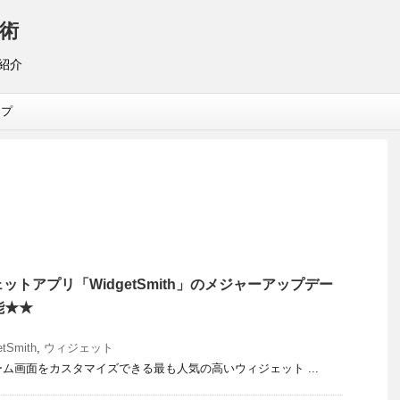
術
リ紹介
ップ
ジェットアプリ「WidgetSmith」のメジャーアップデー
能★★
etSmith
,
ウィジェット
ーム画面をカスタマイズできる最も人気の高いウィジェット ...