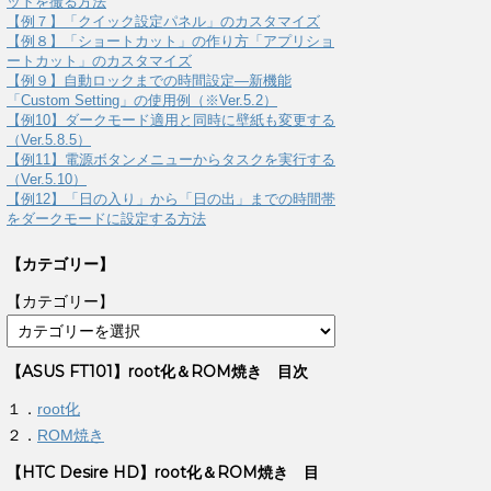
ットを撮る方法
【例７】「クイック設定パネル」のカスタマイズ
【例８】「ショートカット」の作り方「アプリショ
ートカット」のカスタマイズ
【例９】自動ロックまでの時間設定―新機能
「Custom Setting」の使用例（※Ver.5.2）
【例10】ダークモード適用と同時に壁紙も変更する
（Ver.5.8.5）
【例11】電源ボタンメニューからタスクを実行する
（Ver.5.10）
【例12】「日の入り」から「日の出」までの時間帯
をダークモードに設定する方法
【カテゴリー】
【カテゴリー】
【ASUS FT101】root化＆ROM焼き 目次
１．
root化
２．
ROM焼き
【HTC Desire HD】root化＆ROM焼き 目