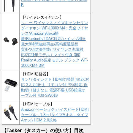
B
【ワイヤレスイヤホン】
ソニー ワイヤレスノイズキャンセリン
グイヤホン WF-1000XM4 : 完全ワイヤ
レス/Amazon Alexa搭
載/Bluetooth/LDAC対応/ハイレゾ相当
最大8時間連続再生/高精度通話品
質/IPX4防滴性能/ ワイヤレス充電対
応/2021年モデル / マイク付き 360
Reality Audio認定モデル ブラック WF-
1000XM4 BM
【HDMI切替器】
サンワダイレクト HDMI切替器 4K2K対
応 3入力1出力 リモコン付 PS4対応 自
動切り替えなし 電源不要 USB給電ケ
ーブル付 400-SW019
【HDMIケーブル】
Amazonベーシック ハイスピードHDMI
ケーブル - 1.8m (タイプAオス - タイプ
Aオス) HDMI2.0規格
【Tasker（タスカー）の使い方】目次