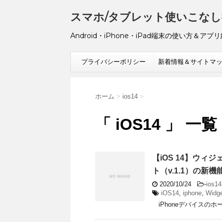
スマホ/タブレット使いこなし
Android・iPhone・iPad端末の使い方＆アプ
プライバシーポリシー
新着情報＆サイトマ
ホーム
>
ios14
>
「 iOS14 」 一覧
【iOS 14】ウィ
ト（v.1.1）の新機
2020/10/24
-
ios14
iOS14
,
iphone
,
Widg
iPhoneデバイスのホ