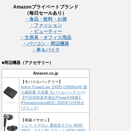
Amazonプライベートブランド
（毎日セールあり）
・食品・飲料・お酒
・ファッション
・ビューティー
・文房具・オフィス用品
・パソコン・周辺機器
・車＆バイク
■周辺機器（アクセサリー）
Amazon.co.jp
【モバイルバッテリー】
Anker PowerCore 10000 (10000mAh 最
小最軽量 大容量 モバイルバッテリー)
【PSE技術基準適合/PowerIQ搭載】
iPhone&Android対応 2020年12月時点
(ブラック)
【有線イヤホン】
ソニー イヤホン 重低音モデル MDR-
XB55 : カナル型 ブラック MDR-XB55