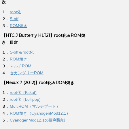
次
１．
root化
２．
S-off
３．
ROM焼き
【HTC J Butterfly HLT21】root化＆ROM焼
き 目次
１．
S-off＆root化
２．
ROM焼き
３．
マルチROM
４．
セカンダリーROM
【Nexux 7 (2012)】root化＆ROM焼き
１．
root化（Kitkat)
２．
root化（Lollipop)
３．
MultiROM（マルチブート）
４．
ROM焼き（CyanogenMod12.1）
５．
CyanogenMod12.1の便利機能