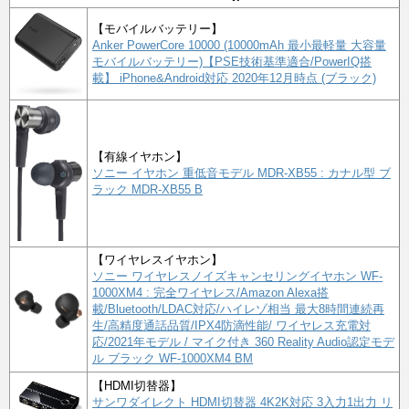
【モバイルバッテリー】
Anker PowerCore 10000 (10000mAh 最小最軽量 大容量
モバイルバッテリー)【PSE技術基準適合/PowerIQ搭
載】 iPhone&Android対応 2020年12月時点 (ブラック)
【有線イヤホン】
ソニー イヤホン 重低音モデル MDR-XB55 : カナル型 ブ
ラック MDR-XB55 B
【ワイヤレスイヤホン】
ソニー ワイヤレスノイズキャンセリングイヤホン WF-
1000XM4 : 完全ワイヤレス/Amazon Alexa搭
載/Bluetooth/LDAC対応/ハイレゾ相当 最大8時間連続再
生/高精度通話品質/IPX4防滴性能/ ワイヤレス充電対
応/2021年モデル / マイク付き 360 Reality Audio認定モデ
ル ブラック WF-1000XM4 BM
【HDMI切替器】
サンワダイレクト HDMI切替器 4K2K対応 3入力1出力 リ