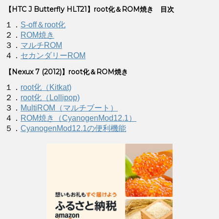
【HTC J Butterfly HLT21】root化＆ROM焼き 目次
１．
S-off＆root化
２．
ROM焼き
３．
マルチROM
４．
セカンダリーROM
【Nexux 7 (2012)】root化＆ROM焼き
１．
root化（Kitkat)
２．
root化（Lollipop)
３．
MultiROM（マルチブート）
４．
ROM焼き（CyanogenMod12.1）
５．
CyanogenMod12.1の便利機能