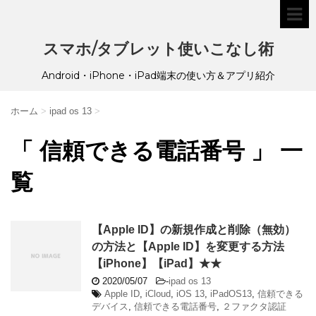
スマホ/タブレット使いこなし術
Android・iPhone・iPad端末の使い方＆アプリ紹介
ホーム
>
ipad os 13
>
「 信頼できる電話番号 」 一
覧
【Apple ID】の新規作成と削除（無効）
の方法と【Apple ID】を変更する方法
【iPhone】【iPad】★★
2020/05/07
-
ipad os 13
Apple ID
,
iCloud
,
iOS 13
,
iPadOS13
,
信頼できる
デバイス
,
信頼できる電話番号
,
２ファクタ認証