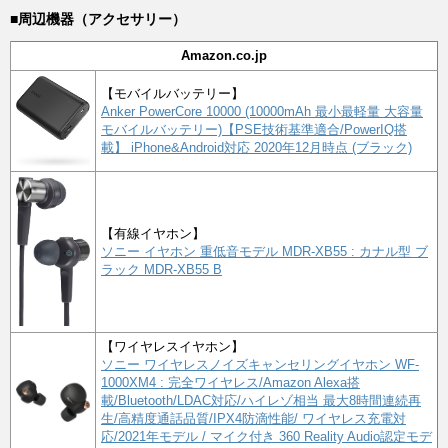
■周辺機器（アクセサリー）
Amazon.co.jp
【モバイルバッテリー】
Anker PowerCore 10000 (10000mAh 最小最軽量 大容量
モバイルバッテリー)【PSE技術基準適合/PowerIQ搭
載】 iPhone&Android対応 2020年12月時点 (ブラック)
【有線イヤホン】
ソニー イヤホン 重低音モデル MDR-XB55 : カナル型 ブ
ラック MDR-XB55 B
【ワイヤレスイヤホン】
ソニー ワイヤレスノイズキャンセリングイヤホン WF-
1000XM4 : 完全ワイヤレス/Amazon Alexa搭
載/Bluetooth/LDAC対応/ハイレゾ相当 最大8時間連続再
生/高精度通話品質/IPX4防滴性能/ ワイヤレス充電対
応/2021年モデル / マイク付き 360 Reality Audio認定モデ