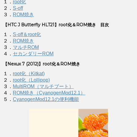
１．
root化
２．
S-off
３．
ROM焼き
【HTC J Butterfly HLT21】root化＆ROM焼き 目次
１．
S-off＆root化
２．
ROM焼き
３．
マルチROM
４．
セカンダリーROM
【Nexux 7 (2012)】root化＆ROM焼き
１．
root化（Kitkat)
２．
root化（Lollipop)
３．
MultiROM（マルチブート）
４．
ROM焼き（CyanogenMod12.1）
５．
CyanogenMod12.1の便利機能