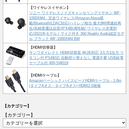
【ワイヤレスイヤホン】
ソニー ワイヤレスノイズキャンセリングイヤホン WF-
1000XM4 : 完全ワイヤレス/Amazon Alexa搭
載/Bluetooth/LDAC対応/ハイレゾ相当 最大8時間連続再
生/高精度通話品質/IPX4防滴性能/ ワイヤレス充電対
応/2021年モデル / マイク付き 360 Reality Audio認定モデ
ル ブラック WF-1000XM4 BM
【HDMI切替器】
サンワダイレクト HDMI切替器 4K2K対応 3入力1出力 リ
モコン付 PS4対応 自動切り替えなし 電源不要 USB給電
ケーブル付 400-SW019
【HDMIケーブル】
Amazonベーシック ハイスピードHDMIケーブル - 1.8m
(タイプAオス - タイプAオス) HDMI2.0規格
【カテゴリー】
【カテゴリー】