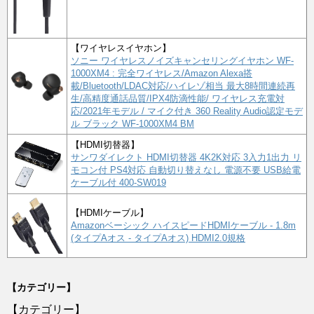
【ワイヤレスイヤホン】
ソニー ワイヤレスノイズキャンセリングイヤホン WF-
1000XM4 : 完全ワイヤレス/Amazon Alexa搭
載/Bluetooth/LDAC対応/ハイレゾ相当 最大8時間連続再
生/高精度通話品質/IPX4防滴性能/ ワイヤレス充電対
応/2021年モデル / マイク付き 360 Reality Audio認定モデ
ル ブラック WF-1000XM4 BM
【HDMI切替器】
サンワダイレクト HDMI切替器 4K2K対応 3入力1出力 リ
モコン付 PS4対応 自動切り替えなし 電源不要 USB給電
ケーブル付 400-SW019
【HDMIケーブル】
Amazonベーシック ハイスピードHDMIケーブル - 1.8m
(タイプAオス - タイプAオス) HDMI2.0規格
【カテゴリー】
【カテゴリー】