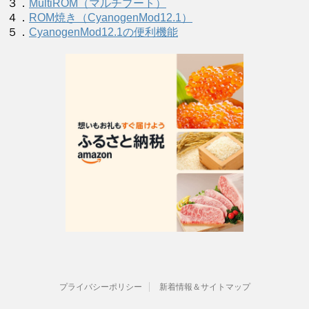
３．
MultiROM（マルチブート）
４．
ROM焼き（CyanogenMod12.1）
５．
CyanogenMod12.1の便利機能
プライバシーポリシー
新着情報＆サイトマップ