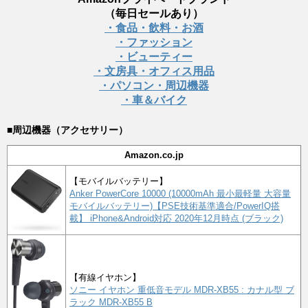
（毎日セールあり）
・食品・飲料・お酒
・ファッション
・ビューティー
・文房具・オフィス用品
・パソコン・周辺機器
・車＆バイク
■周辺機器（アクセサリー）
Amazon.co.jp
【モバイルバッテリー】
Anker PowerCore 10000 (10000mAh 最小最軽量 大容量
モバイルバッテリー)【PSE技術基準適合/PowerIQ搭
載】 iPhone&Android対応 2020年12月時点 (ブラック)
【有線イヤホン】
ソニー イヤホン 重低音モデル MDR-XB55 : カナル型 ブ
ラック MDR-XB55 B