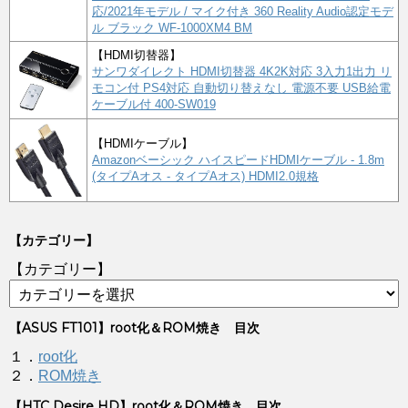
応/2021年モデル / マイク付き 360 Reality Audio認定モデ
ル ブラック WF-1000XM4 BM
【HDMI切替器】
サンワダイレクト HDMI切替器 4K2K対応 3入力1出力 リ
モコン付 PS4対応 自動切り替えなし 電源不要 USB給電
ケーブル付 400-SW019
【HDMIケーブル】
Amazonベーシック ハイスピードHDMIケーブル - 1.8m
(タイプAオス - タイプAオス) HDMI2.0規格
【カテゴリー】
【カテゴリー】
【ASUS FT101】root化＆ROM焼き 目次
１．
root化
２．
ROM焼き
【HTC Desire HD】root化＆ROM焼き 目次