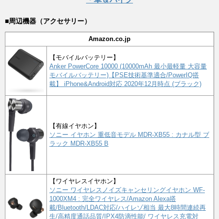
■周辺機器（アクセサリー）
Amazon.co.jp
【モバイルバッテリー】
Anker PowerCore 10000 (10000mAh 最小最軽量 大容量
モバイルバッテリー)【PSE技術基準適合/PowerIQ搭
載】 iPhone&Android対応 2020年12月時点 (ブラック)
【有線イヤホン】
ソニー イヤホン 重低音モデル MDR-XB55 : カナル型 ブ
ラック MDR-XB55 B
【ワイヤレスイヤホン】
ソニー ワイヤレスノイズキャンセリングイヤホン WF-
1000XM4 : 完全ワイヤレス/Amazon Alexa搭
載/Bluetooth/LDAC対応/ハイレゾ相当 最大8時間連続再
生/高精度通話品質/IPX4防滴性能/ ワイヤレス充電対