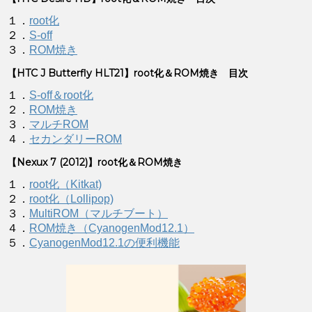
１．
root化
２．
S-off
３．
ROM焼き
【HTC J Butterfly HLT21】root化＆ROM焼き 目次
１．
S-off＆root化
２．
ROM焼き
３．
マルチROM
４．
セカンダリーROM
【Nexux 7 (2012)】root化＆ROM焼き
１．
root化（Kitkat)
２．
root化（Lollipop)
３．
MultiROM（マルチブート）
４．
ROM焼き（CyanogenMod12.1）
５．
CyanogenMod12.1の便利機能