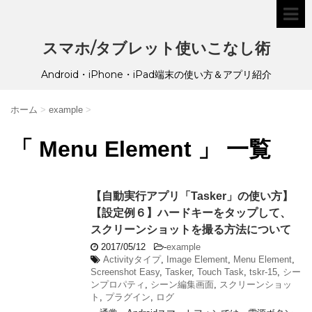
スマホ/タブレット使いこなし術
Android・iPhone・iPad端末の使い方＆アプリ紹介
ホーム
>
example
>
「 Menu Element 」 一覧
【自動実行アプリ「Tasker」の使い方】
【設定例６】ハードキーをタップして、
スクリーンショットを撮る方法について
2017/05/12
-
example
Activityタイプ
,
Image Element
,
Menu Element
,
Screenshot Easy
,
Tasker
,
Touch Task
,
tskr-15
,
シー
ンプロパティ
,
シーン編集画面
,
スクリーンショッ
ト
,
プラグイン
,
ログ