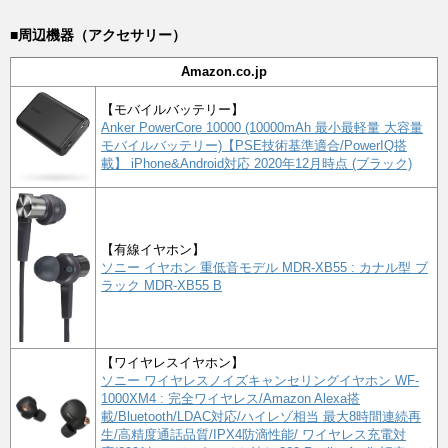
■周辺機器（アクセサリー）
Amazon.co.jp
【モバイルバッテリー】
Anker PowerCore 10000 (10000mAh 最小最軽量 大容量
モバイルバッテリー)【PSE技術基準適合/PowerIQ搭
載】 iPhone&Android対応 2020年12月時点 (ブラック)
【有線イヤホン】
ソニー イヤホン 重低音モデル MDR-XB55 : カナル型 ブ
ラック MDR-XB55 B
【ワイヤレスイヤホン】
ソニー ワイヤレスノイズキャンセリングイヤホン WF-
1000XM4 : 完全ワイヤレス/Amazon Alexa搭
載/Bluetooth/LDAC対応/ハイレゾ相当 最大8時間連続再
生/高精度通話品質/IPX4防滴性能/ ワイヤレス充電対