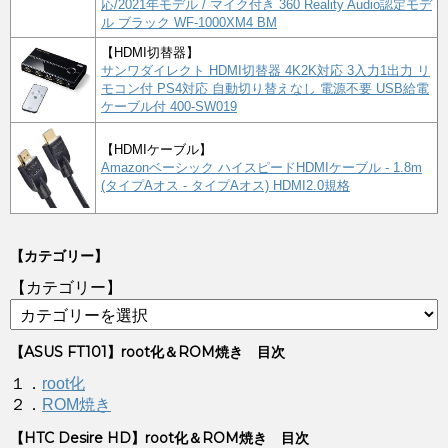
応/2021年モデル / マイク付き 360 Reality Audio認定モデ
ル ブラック WF-1000XM4 BM
【HDMI切替器】
サンワダイレクト HDMI切替器 4K2K対応 3入力1出力 リ
モコン付 PS4対応 自動切り替えなし 電源不要 USB給電
ケーブル付 400-SW019
【HDMIケーブル】
Amazonベーシック ハイスピードHDMIケーブル - 1.8m
(タイプAオス - タイプAオス) HDMI2.0規格
【カテゴリー】
【カテゴリー】
【ASUS FT101】root化＆ROM焼き 目次
１．
root化
２．
ROM焼き
【HTC Desire HD】root化＆ROM焼き 目次