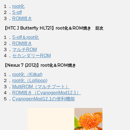
１．
root化
２．
S-off
３．
ROM焼き
【HTC J Butterfly HLT21】root化＆ROM焼き 目次
１．
S-off＆root化
２．
ROM焼き
３．
マルチROM
４．
セカンダリーROM
【Nexux 7 (2012)】root化＆ROM焼き
１．
root化（Kitkat)
２．
root化（Lollipop)
３．
MultiROM（マルチブート）
４．
ROM焼き（CyanogenMod12.1）
５．
CyanogenMod12.1の便利機能