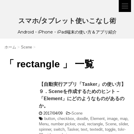
スマホ/タブレット使いこなし術
Android・iPhone・iPad端末の使い方＆アプリ紹介
ホーム
>
Scene
>
「 rectangle 」 一覧
【自動実行アプリ「Tasker」の使い方】
９．Sceneを作成するためのヒント－
「Element」にどのようなものがあるの
か。
2017/04/09
-
Scene
button
,
checkbox
,
doodle
,
Element
,
image
,
map
,
Menu
,
number picker
,
oval
,
rectangle
,
Scene
,
slider
,
spinner
,
switch
,
Tasker
,
text
,
textedit
,
toggle
,
tskr-