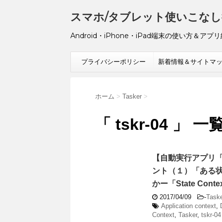
スマホ/タブレット使いこなし
Android・iPhone・iPad端末の使い方＆アプ
プライバシーポリシー
新着情報＆サイトマ
ホーム
>
Tasker
>
「 tskr-04 」 一
【自動実行アプリ「T
ント（１）「ある
かー「State Cont
2017/04/09
-
Task
Application context
,
Context
,
Tasker
,
tskr-04