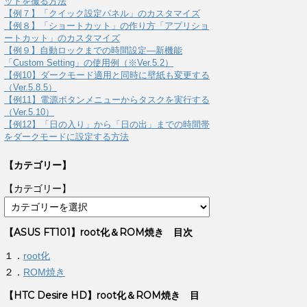
ットを撮る方法
【例７】「クイック設定パネル」のカスタマイズ
【例８】「ショートカット」の作り方「アプリショ
ートカット」のカスタマイズ
【例９】自動ロックまでの時間設定―新機能
「Custom Setting」の使用例（※Ver.5.2）
【例10】ダークモード適用と同時に壁紙も変更する
（Ver.5.8.5）
【例11】電源ボタンメニューからタスクを実行する
（Ver.5.10）
【例12】「日の入り」から「日の出」までの時間帯
をダークモードに設定する方法
【カテゴリー】
【カテゴリー】
【ASUS FT101】root化＆ROM焼き 目次
１．
root化
２．
ROM焼き
【HTC Desire HD】root化＆ROM焼き 目