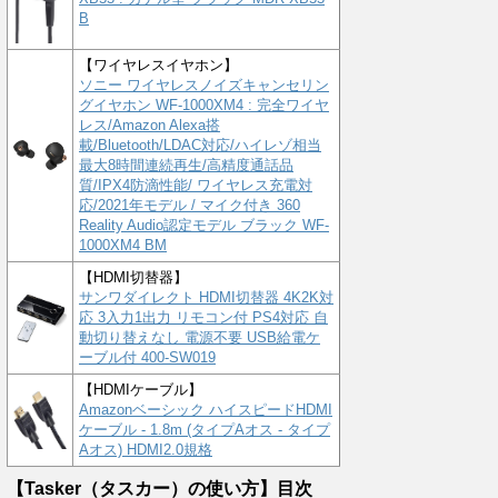
B
【ワイヤレスイヤホン】
ソニー ワイヤレスノイズキャンセリン
グイヤホン WF-1000XM4 : 完全ワイヤ
レス/Amazon Alexa搭
載/Bluetooth/LDAC対応/ハイレゾ相当
最大8時間連続再生/高精度通話品
質/IPX4防滴性能/ ワイヤレス充電対
応/2021年モデル / マイク付き 360
Reality Audio認定モデル ブラック WF-
1000XM4 BM
【HDMI切替器】
サンワダイレクト HDMI切替器 4K2K対
応 3入力1出力 リモコン付 PS4対応 自
動切り替えなし 電源不要 USB給電ケ
ーブル付 400-SW019
【HDMIケーブル】
Amazonベーシック ハイスピードHDMI
ケーブル - 1.8m (タイプAオス - タイプ
Aオス) HDMI2.0規格
【Tasker（タスカー）の使い方】目次