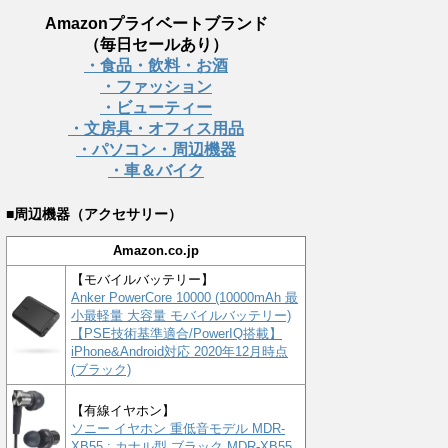
Amazonプライベートブランド
（毎日セールあり）
・食品・飲料・お酒
・ファッション
・ビューティー
・文房具・オフィス用品
・パソコン・周辺機器
・車＆バイク
■周辺機器（アクセサリー）
Amazon.co.jp
【モバイルバッテリー】
Anker PowerCore 10000 (10000mAh 最
小最軽量 大容量 モバイルバッテリー)
【PSE技術基準適合/PowerIQ搭載】
iPhone&Android対応 2020年12月時点
(ブラック)
【有線イヤホン】
ソニー イヤホン 重低音モデル MDR-
XB55 : カナル型 ブラック MDR-XB55