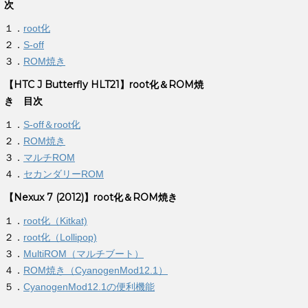
次
１．
root化
２．
S-off
３．
ROM焼き
【HTC J Butterfly HLT21】root化＆ROM焼
き 目次
１．
S-off＆root化
２．
ROM焼き
３．
マルチROM
４．
セカンダリーROM
【Nexux 7 (2012)】root化＆ROM焼き
１．
root化（Kitkat)
２．
root化（Lollipop)
３．
MultiROM（マルチブート）
４．
ROM焼き（CyanogenMod12.1）
５．
CyanogenMod12.1の便利機能