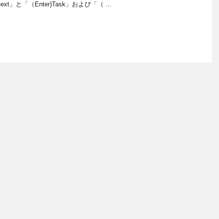
ext」と「（Enter)Task」および「（ ...