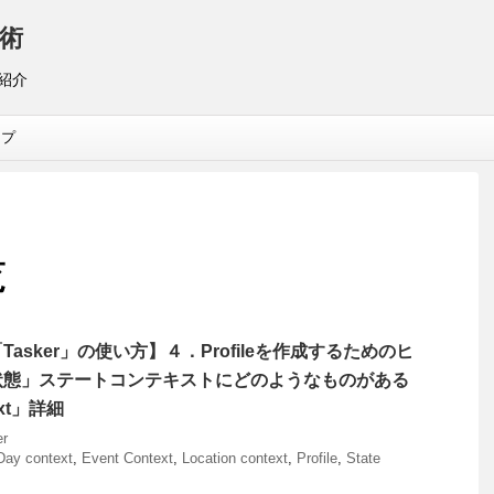
術
リ紹介
ップ
覧
asker」の使い方】４．Profileを作成するためのヒ
状態」ステートコンテキストにどのようなものがある
ext」詳細
er
Day context
,
Event Context
,
Location context
,
Profile
,
State