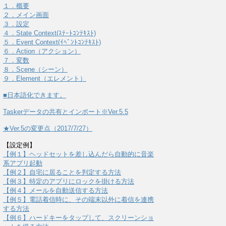
１．概要
２．メイン画面
３．設定
４．State Context(ｽﾃｰﾄｺﾝﾃｷｽﾄ)
５．Event Context(ｲﾍﾞﾝﾄｺﾝﾃｷｽﾄ)
６．Action（アクション）
７．変数
８．Scene（シーン）
９．Element（エレメント）
■日本語化できます。
Taskerデータの共有とインポート※Ver.5.5
★Ver.5の変更点（2017/7/27）
【設定例】
【例１】ヘッドセットを差し込んだら自動的に音楽
系アプリ起動
【例２】自宅に居ることを判定する方法
【例３】特定のアプリにロックを掛ける方法
【例４】メールを自動送信する方法
【例５】電話着信時に、その端末以外に着信を連携
する方法
【例６】ハードキーをタップして、スクリーンショ