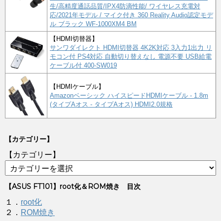
生/高精度通話品質/IPX4防滴性能/ ワイヤレス充電対
応/2021年モデル / マイク付き 360 Reality Audio認定モデ
ル ブラック WF-1000XM4 BM
【HDMI切替器】
サンワダイレクト HDMI切替器 4K2K対応 3入力1出力 リ
モコン付 PS4対応 自動切り替えなし 電源不要 USB給電
ケーブル付 400-SW019
【HDMIケーブル】
Amazonベーシック ハイスピードHDMIケーブル - 1.8m
(タイプAオス - タイプAオス) HDMI2.0規格
【カテゴリー】
【カテゴリー】
【ASUS FT101】root化＆ROM焼き 目次
１．
root化
２．
ROM焼き