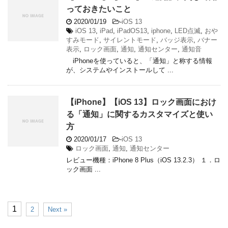
っておきたいこと
2020/01/19
-
iOS 13
iOS 13
,
iPad
,
iPadOS13
,
iphone
,
LED点滅
,
おや
すみモード
,
サイレントモード
,
バッジ表示
,
バナー
表示
,
ロック画面
,
通知
,
通知センター
,
通知音
iPhoneを使っていると、「通知」と称する情報
が、システムやインストールして ...
【iPhone】【iOS 13】ロック画面におけ
る「通知」に関するカスタマイズと使い
方
2020/01/17
-
iOS 13
ロック画面
,
通知
,
通知センター
レビュー機種：iPhone 8 Plus（iOS 13.2.3） １．ロ
ック画面 ...
1
2
Next »