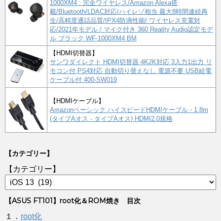
1000XM4 : 完全ワイヤレス/Amazon Alexa搭
載/Bluetooth/LDAC対応/ハイレゾ相当 最大8時間連続再
生/高精度通話品質/IPX4防滴性能/ ワイヤレス充電対
応/2021年モデル / マイク付き 360 Reality Audio認定モデ
ル ブラック WF-1000XM4 BM
【HDMI切替器】
サンワダイレクト HDMI切替器 4K2K対応 3入力1出力 リ
モコン付 PS4対応 自動切り替えなし 電源不要 USB給電
ケーブル付 400-SW019
【HDMIケーブル】
Amazonベーシック ハイスピードHDMIケーブル - 1.8m
(タイプAオス - タイプAオス) HDMI2.0規格
【カテゴリー】
【カテゴリー】
【ASUS FT101】root化＆ROM焼き 目次
１．
root化