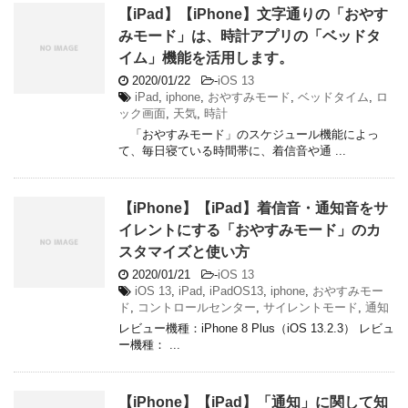
【iPad】【iPhone】文字通りの「おやす
みモード」は、時計アプリの「ベッドタ
イム」機能を活用します。
2020/01/22
-
iOS 13
iPad
,
iphone
,
おやすみモード
,
ベッドタイム
,
ロ
ック画面
,
天気
,
時計
「おやすみモード」のスケジュール機能によっ
て、毎日寝ている時間帯に、着信音や通 ...
【iPhone】【iPad】着信音・通知音をサ
イレントにする「おやすみモード」のカ
スタマイズと使い方
2020/01/21
-
iOS 13
iOS 13
,
iPad
,
iPadOS13
,
iphone
,
おやすみモー
ド
,
コントロールセンター
,
サイレントモード
,
通知
レビュー機種：iPhone 8 Plus（iOS 13.2.3） レビュ
ー機種： ...
【iPhone】【iPad】「通知」に関して知