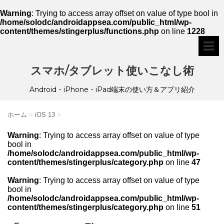
Warning
: Trying to access array offset on value of type bool in
/home/solodc/androidappsea.com/public_html/wp-
content/themes/stingerplus/functions.php
on line
1228
スマホ/タブレット使いこなし術
Android・iPhone・iPad端末の使い方＆アプリ紹介
ホーム
>
iOS 13
>
Warning
: Trying to access array offset on value of type
bool in
/home/solodc/androidappsea.com/public_html/wp-
content/themes/stingerplus/category.php
on line
47
Warning
: Trying to access array offset on value of type
bool in
/home/solodc/androidappsea.com/public_html/wp-
content/themes/stingerplus/category.php
on line
51