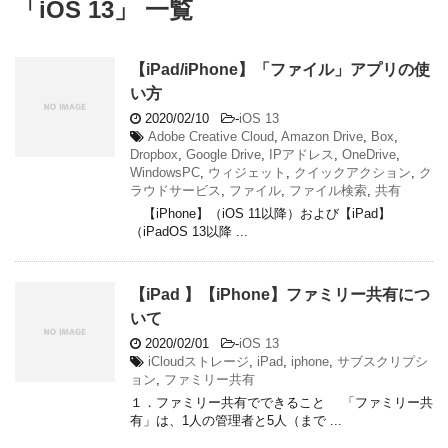
「iOS 13」 一覧
【iPad/iPhone】「ファイル」アプリの使
い方
2020/02/10
-
iOS 13
Adobe Creative Cloud
,
Amazon Drive
,
Box
,
Dropbox
,
Google Drive
,
IPアドレス
,
OneDrive
,
WindowsPC
,
ウィジェット
,
クイックアクション
,
ク
ラウドサービス
,
ファイル
,
ファイル検索
,
共有
【iPhone】（iOS 11以降）および【iPad】
（iPadOS 13以降 ...
【iPad 】【iPhone】ファミリー共有につ
いて
2020/02/01
-
iOS 13
iCloudストレージ
,
iPad
,
iphone
,
サブスクリプシ
ョン
,
ファミリー共有
１．ファミリー共有でできること 「ファミリー共
有」は、1人の管理者と5人（まで ...