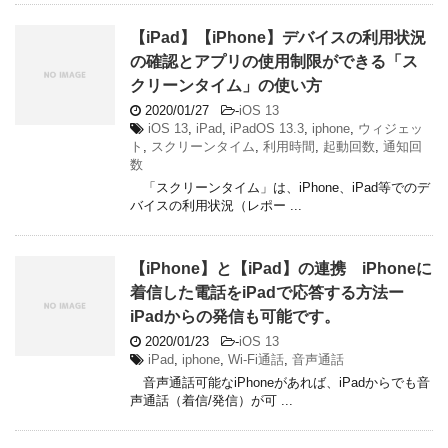
【iPad】【iPhone】デバイスの利用状況
の確認とアプリの使用制限ができる「ス
クリーンタイム」の使い方
2020/01/27
-
iOS 13
iOS 13
,
iPad
,
iPadOS 13.3
,
iphone
,
ウィジェッ
ト
,
スクリーンタイム
,
利用時間
,
起動回数
,
通知回
数
「スクリーンタイム」は、iPhone、iPad等でのデ
バイスの利用状況（レポー ...
【iPhone】と【iPad】の連携 iPhoneに
着信した電話をiPadで応答する方法ー
iPadからの発信も可能です。
2020/01/23
-
iOS 13
iPad
,
iphone
,
Wi-Fi通話
,
音声通話
音声通話可能なiPhoneがあれば、iPadからでも音
声通話（着信/発信）が可 ...