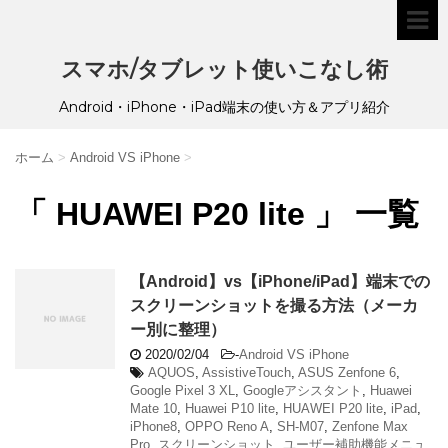
スマホ/タブレット使いこなし術
Android・iPhone・iPad端末の使い方＆アプリ紹介
ホーム
>
Android VS iPhone
>
「 HUAWEI P20 lite 」 一覧
【Android】vs【iPhone/iPad】端末での
スクリーンショットを撮る方法（メーカ
ー別に整理）
2020/02/04
-
Android VS iPhone
AQUOS
,
AssistiveTouch
,
ASUS Zenfone 6
,
Google Pixel 3 XL
,
Googleアシスタント
,
Huawei
Mate 10
,
Huawei P10 lite
,
HUAWEI P20 lite
,
iPad
,
iPhone8
,
OPPO Reno A
,
SH-M07
,
Zenfone Max
Pro
,
スクリーンショット
,
ユーザー補助機能メニュ