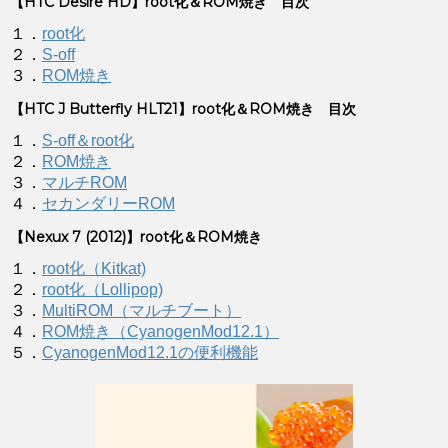
【HTC Desire HD】root化＆ROM焼き 目次
１．
root化
２．
S-off
３．
ROM焼き
【HTC J Butterfly HLT21】root化＆ROM焼き 目次
１．
S-off＆root化
２．
ROM焼き
３．
マルチROM
４．
セカンダリーROM
【Nexux 7 (2012)】root化＆ROM焼き
１．
root化（Kitkat)
２．
root化（Lollipop)
３．
MultiROM（マルチブート）
４．
ROM焼き（CyanogenMod12.1）
５．
CyanogenMod12.1の便利機能