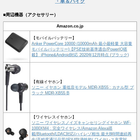
・車＆バイク
■周辺機器（アクセサリー）
Amazon.co.jp
【モバイルバッテリー】
Anker PowerCore 10000 (10000mAh 最小最軽量 大容量
モバイルバッテリー)【PSE技術基準適合/PowerIQ搭
載】 iPhone&Android対応 2020年12月時点 (ブラック)
【有線イヤホン】
ソニー イヤホン 重低音モデル MDR-XB55 : カナル型 ブ
ラック MDR-XB55 B
【ワイヤレスイヤホン】
ソニー ワイヤレスノイズキャンセリングイヤホン WF-
1000XM4 : 完全ワイヤレス/Amazon Alexa搭
載/Bluetooth/LDAC対応/ハイレゾ相当 最大8時間連続再
生/高精度通話品質/IPX4防滴性能/ ワイヤレス充電対