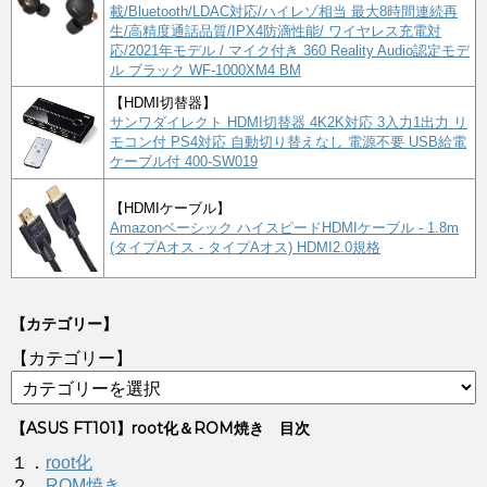
載/Bluetooth/LDAC対応/ハイレゾ相当 最大8時間連続再
生/高精度通話品質/IPX4防滴性能/ ワイヤレス充電対
応/2021年モデル / マイク付き 360 Reality Audio認定モデ
ル ブラック WF-1000XM4 BM
【HDMI切替器】
サンワダイレクト HDMI切替器 4K2K対応 3入力1出力 リ
モコン付 PS4対応 自動切り替えなし 電源不要 USB給電
ケーブル付 400-SW019
【HDMIケーブル】
Amazonベーシック ハイスピードHDMIケーブル - 1.8m
(タイプAオス - タイプAオス) HDMI2.0規格
【カテゴリー】
【カテゴリー】
【ASUS FT101】root化＆ROM焼き 目次
１．
root化
２．
ROM焼き