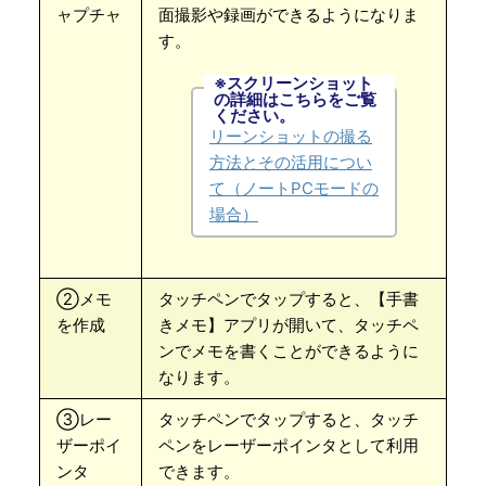
ャプチャ
面撮影や録画ができるようになりま
す。
※スクリーンショット
の詳細はこちらをご覧
【Chromebook】スク
ください。
リーンショットの撮る
方法とその活用につい
て（ノートPCモードの
場合）
②メモ
タッチペンでタップすると、【手書
を作成
きメモ】アプリが開いて、タッチペ
ンでメモを書くことができるように
なります。
③レー
タッチペンでタップすると、タッチ
ザーポイ
ペンをレーザーポインタとして利用
ンタ
できます。