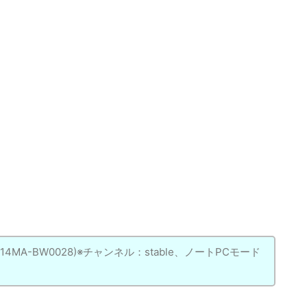
MA(C214MA-BW0028)※チャンネル：stable、ノートPCモード